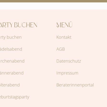
ARTY BUCHEN
MENÜ
rty buchen
Kontakt
ädelsabend
AGB
ärchenabend
Datenschutz
ännerabend
Impressum
lterabend
Beraterinnenportal
burtstagsparty