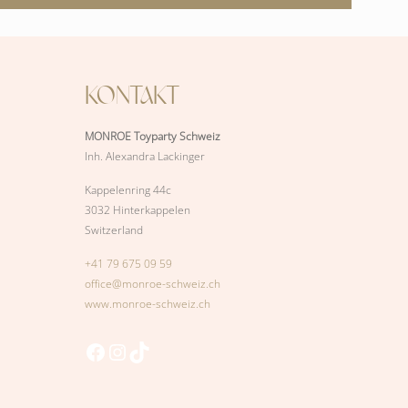
KONTAKT
MONROE Toyparty Schweiz
Inh. Alexandra Lackinger
Kappelenring 44c
3032 Hinterkappelen
Switzerland
+41 79 675 09 59
office@monroe-schweiz.ch
www.monroe-schweiz.ch
Facebook
Instagram
TikTok