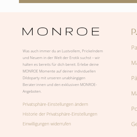
P
Pa
Was auch immer du an Lustvollem, Prickelndem
und Neuem in der Welt der Erotik suchst – wir
M
halten es bereits für dich bereit. Erlebe deine
MONROE Momente auf deiner individuellen
P
Dildoparty mit unseren unabhängigen
Berater:innen und den exklusiven MONROE-
Angeboten.
M
Privatsphäre-Einstellungen ändern
Po
Historie der Privatsphäre-Einstellungen
Ge
Einwilligungen widerrufen