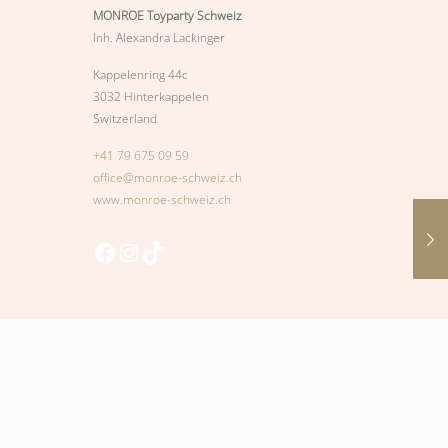
MONROE Toyparty Schweiz
Inh. Alexandra Lackinger
Kappelenring 44c
3032 Hinterkappelen
Switzerland
+41 79 675 09 59
office@monroe-schweiz.ch
www.monroe-schweiz.ch
Facebook
Instagram
TikTok