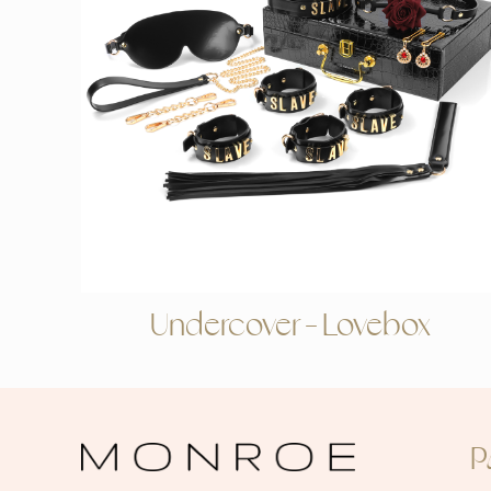
Undercover – Lovebox
P