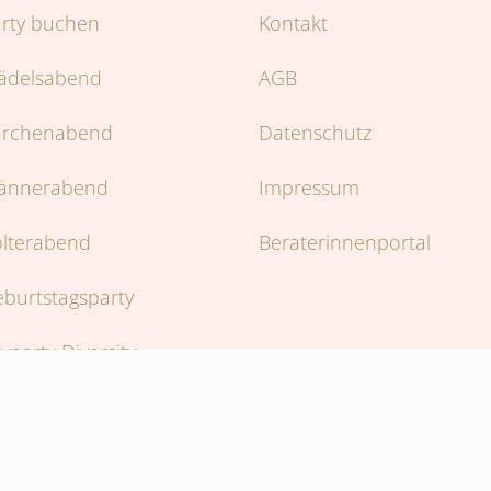
rty buchen
Kontakt
ädelsabend
AGB
ärchenabend
Datenschutz
ännerabend
Impressum
lterabend
Beraterinnenportal
burtstagsparty
yparty Diversity