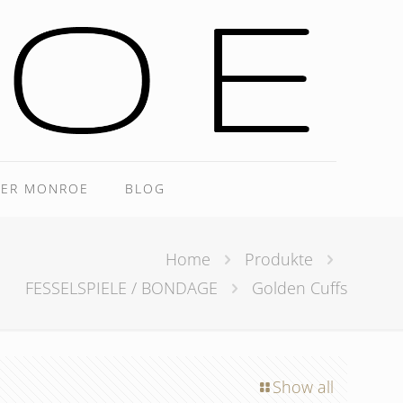
ER MONROE
BLOG
Home
Produkte
FESSELSPIELE / BONDAGE
Golden Cuffs
Show all