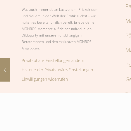
Pa
Was auch immer du an Lustvollem, Prickelndem
und Neuem in der Welt der Erotik suchst – wir
M
halten es bereits für dich bereit. Erlebe deine
MONROE Momente auf deiner individuellen
P
Dildoparty mit unseren unabhängigen
Berater:innen und den exklusiven MONROE-
Angeboten.
M
Privatsphäre-Einstellungen ändern
Po
Historie der Privatsphäre-Einstellungen
Ge
Einwilligungen widerrufen
To